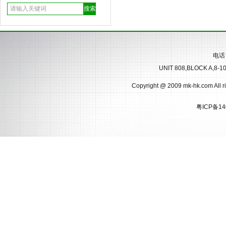
电话
UNIT 808,BLOCK A,8-
Copyright @ 2009 mk-hk.com
粤ICP备14